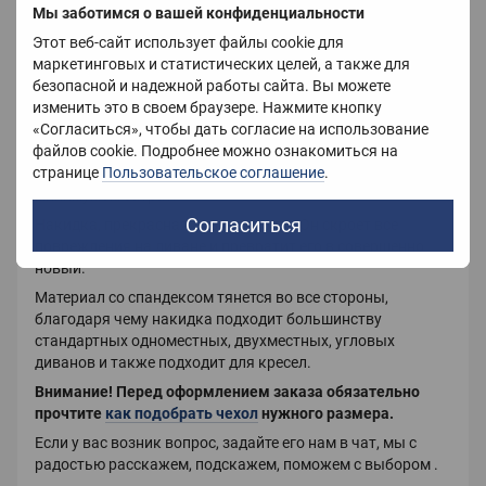
Вес
800 г
Мы заботимся о вашей конфиденциальности
Этот веб-сайт использует файлы cookie для
маркетинговых и статистических целей, а также для
безопасной и надежной работы сайта. Вы можете
Описание
изменить это в своем браузере. Нажмите кнопку
«Согласиться», чтобы дать согласие на использование
Накидки на диван помогут
обновить интерьер, сделать
файлов cookie. Подробнее можно ознакомиться на
его современным и стильным. Накидки вновь вошли в
странице
Пользовательское соглашение
.
моду, и многие хозяйки обновляют дизайн своих комнат с
минимумом затрат.
Согласиться
Накидка, прекрасная альтернатива. Он скроет все
повреждения на диване и превратит его в совершенно
новый.
Материал со спандексом тянется во все стороны,
благодаря чему накидка подходит большинству
стандартных одноместных, двухместных, угловых
диванов и также подходит для кресел.
Внимание!
Перед оформлением заказа обязательно
прочтите
как подобрать чехол
нужного размера.
Если у вас возник вопрос, задайте его нам в чат, мы с
радостью расскажем, подскажем, поможем с выбором .