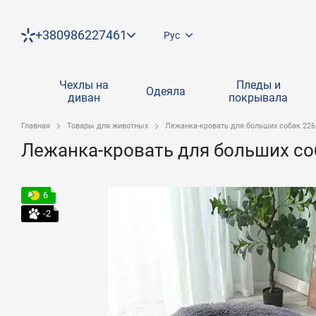
Перейти к основному контенту
+380986227461
Рус
Чехлы на
Пледы и
Одеяла
диван
покрывала
Главная
Товары для животных
Лежанка-кровать для больших собак 226
Лежанка-кровать для больших со
6
-2