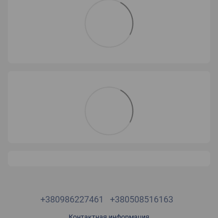
+380986227461
+380508516163
Контактная информация