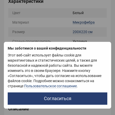
Характеристики
Цвет
Белый
Материал
Микрофибра
Размер
200X220 см
Страна-производитель
Украина
Мы заботимся о вашей конфиденциальности
Наполнитель
Холлофайбер
Этот веб-сайт использует файлы cookie для
маркетинговых и статистических целей, а также для
Вес
4500 г
безопасной и надежной работы сайта. Вы можете
Состав материала чехла
Микрофибра
изменить это в своем браузере. Нажмите кнопку
«Согласиться», чтобы дать согласие на использование
Состав наполнителя
Холлофайбер
файлов cookie. Подробнее можно ознакомиться на
странице
Пользовательское соглашение
.
Сезонность
Зимние
Согласиться
Описание