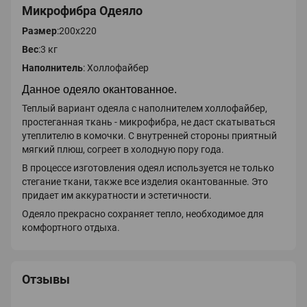
Микрофибра Одеяло
Размер
:200х220
Вес
:3 кг
Наполнитель
: Холлофайбер
Данное
одеяло
окантованное.
Теплый вариант одеяла с наполнителем холлофайбер,
простеганная ткань - микрофибра, не даст скатываться
утеплителю в комочки. С внутренней стороны приятный
мягкий плюш, согреет в холодную пору года.
В процессе изготовления одеял используется не только
стегание ткани, также все изделия окантованные. Это
придает им аккуратности и эстетичности.
Одеяло прекрасно сохраняет тепло, необходимое для
комфортного отдыха.
Отзывы