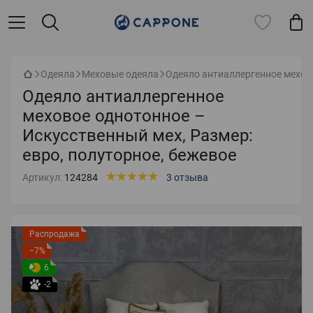
Одеяла
Меховые одеяла
Одеяло антиаллергенное мехово
Одеяло антиаллергенное
меховое однотонное –
Искусственный мех, Размер:
евро, полуторное, бежевое
Артикул:
124284
3 отзыва
Распродажа
−7%
6
-2