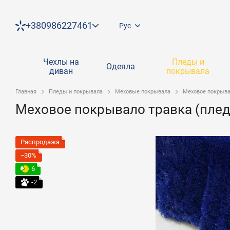
Перейти к основному контенту
+380986227461
Рус
Чехлы на
Пледы и
Одеяла
диван
покрывала
Главная
Пледы и покрывала
Меховые покрывала
Меховое покрыва
Меховое покрывало травка (плед
Распродажа
−30%
6
-2