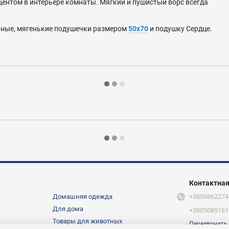
центом в интерьере комнаты.
Мягкий и пушистый ворс всегда
рные, мягенькие подушечки размером
50х70
и подушку Сердце.
Контактна
Домашняя одежда
+3809862274
Для дома
+3805085161
Товары для животных
Перезвонить