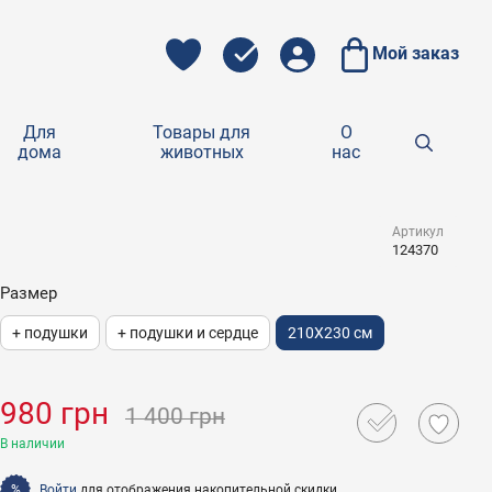
Мой заказ
Для
Товары для
О
дома
животных
нас
Артикул
124370
Размер
+ подушки
+ подушки и сердце
210X230 см
980 грн
1 400 грн
В наличии
Войти
для отображения накопительной скидки
%