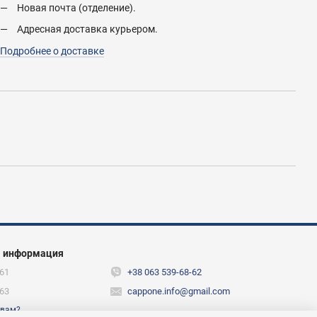
Новая почта (отделение).
Адресная доставка курьером.
Подробнее о доставке
я информация
61
+38 063 539-68-62
63
cappone.info@gmail.com
 вам?