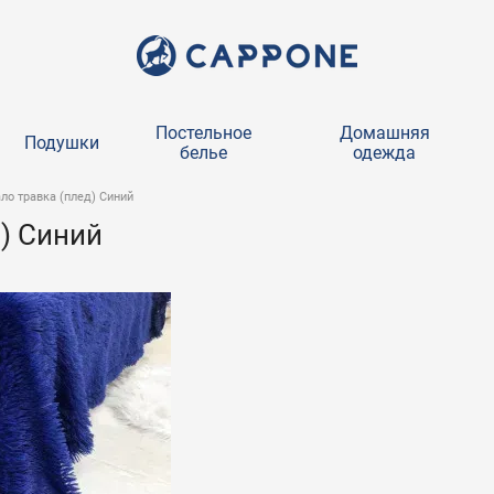
Постельное
Домашняя
Подушки
белье
одежда
ло травка (плед) Синий
) Синий