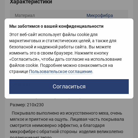
Характеристики
Материал
Микрофибра
Мы заботимся о вашей конфиденциальности
Размер
210X230 см
Этот веб-сайт использует файлы cookie для
Цвет
Белый
маркетинговых и статистических целей, а также для
безопасной и надежной работы сайта. Вы можете
Вес
3500 г
изменить это в своем браузере. Нажмите кнопку
«Согласиться», чтобы дать согласие на использование
Страна-производитель
Украина
файлов cookie. Подробнее можно ознакомиться на
странице
Пользовательское соглашение
.
Описание
Согласиться
Меховое покрывало травка (плед )
Размер: 210х230
Покрывало выполнено из искусственного меха, очень
мягкое и приятное на ощупь.
Лицевая часть покрывала
смотрится неимоверно эффектно, а благодаря
микрофибре с обратной стороны изделия великолепно
поддерживает тепло.