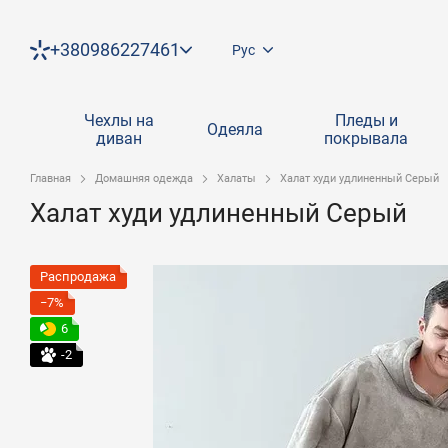
Перейти к основному контенту
+380986227461
Рус
Чехлы на
Пледы и
Одеяла
диван
покрывала
Главная
Домашняя одежда
Халаты
Халат худи удлиненный Серый
Халат худи удлиненный Серый
Распродажа
−7%
6
-2