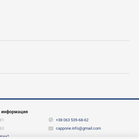
я информация
61
+38 063 539-68-62
63
cappone.info@gmail.com
 вам?