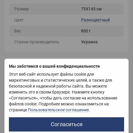
Размер
75X145 см
Цвет
Разноцветный
Вес
800 г
Страна-производитель
Украина
Описание
Мы заботимся о вашей конфиденциальности
Этот веб-сайт использует файлы cookie для
Электропростыни фирмы Kugulu на рынке
маркетинговых и статистических целей, а также для
Украины больше 10 лет.
безопасной и надежной работы сайта. Вы можете
Они себя зарекомендовали как надежный,
изменить это в своем браузере. Нажмите кнопку
качественный товар за приемлемую цену.
«Согласиться», чтобы дать согласие на использование
файлов cookie. Подробнее можно ознакомиться на
Электрическая простынь KUGULU абсолютно безопасная
странице
Пользовательское соглашение
.
в применении и имеет длительный срок эксплуатации.
Применяется для обогрева всего тела в холодное время
Согласиться
года или по потребности.
Безопасность — важнейшая тема для нагревательных