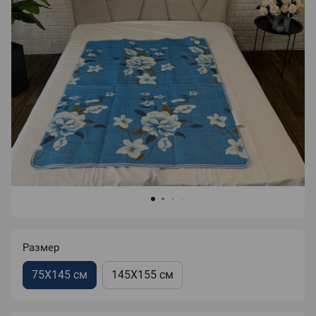
Размер
75X145 см
145Х155 см