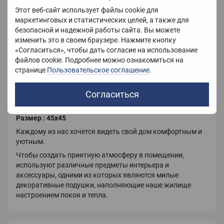
Этот веб-сайт использует файлы cookie для
Вес
600 г
маркетинговых и статистических целей, а также для
безопасной и надежной работы сайта. Вы можете
Страна-производитель
Украина
изменить это в своем браузере. Нажмите кнопку
«Согласиться», чтобы дать согласие на использование
файлов cookie. Подробнее можно ознакомиться на
странице
Пользовательское соглашение
.
Описание
Декоративная подушка
Согласиться
Наполнитель: холлофайбер
Размер : 45х45
Каждому из нас хочется видеть свой дом комфортным и
уютным.
Чтобы создать приятную атмосферу в помещении,
используют различные предметы интерьера и
аксессуары, одними из которых являются милые
декоративные подушки, наполняющие наше жилище
настроением покоя и тепла.