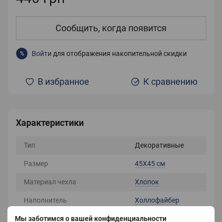
Сообщить, когда появится
Войти
для отображения накопительной скидки
%
В избранное
К сравнению
Характеристики
Тип
Декоративные
Размер
45Х45 см
Материал чехла
Хлопок
Наполнитель
Холлофайбер
Мы заботимся о вашей конфиденциальности
Цвет
Серый