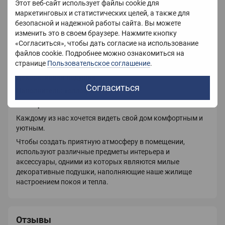
Вес
600 г
Этот веб-сайт использует файлы cookie для
маркетинговых и статистических целей, а также для
Страна-производитель
Украина
безопасной и надежной работы сайта. Вы можете
изменить это в своем браузере. Нажмите кнопку
«Согласиться», чтобы дать согласие на использование
файлов cookie. Подробнее можно ознакомиться на
Описание
странице
Пользовательское соглашение
.
Декоративная подушка
Согласиться
Наполнитель: холлофайбер
Размер : 45х45
Каждому из нас хочется видеть свой дом комфортным и
уютным.
Чтобы создать приятную атмосферу в помещении,
используют различные предметы интерьера и
аксессуары, одними из которых являются милые
декоративные подушки, наполняющие наше жилище
настроением покоя и тепла.
Отзывы