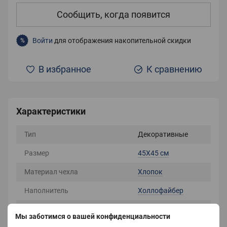
Сообщить, когда появится
Войти
для отображения накопительной скидки
%
В избранное
К сравнению
Характеристики
Тип
Декоративные
Размер
45Х45 см
Материал чехла
Хлопок
Наполнитель
Холлофайбер
Цвет
Синий
Мы заботимся о вашей конфиденциальности