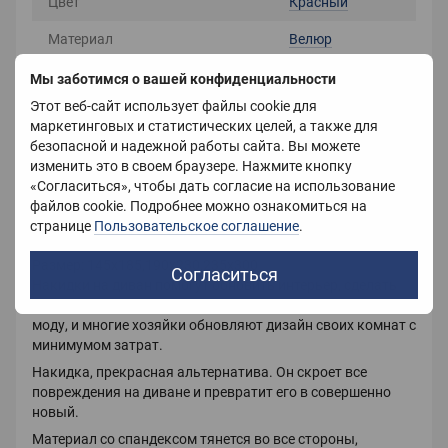
Цвет
Красный
Материал
Велюр
Размер
145Х185 см
Мы заботимся о вашей конфиденциальности
Этот веб-сайт использует файлы cookie для
Страна-производитель
Китай
маркетинговых и статистических целей, а также для
безопасной и надежной работы сайта. Вы можете
Вес
1200 г
изменить это в своем браузере. Нажмите кнопку
«Согласиться», чтобы дать согласие на использование
файлов cookie. Подробнее можно ознакомиться на
Описание
странице
Пользовательское соглашение
.
Размер: 145х185,190х230,235х300
Согласиться
Накидки на диван помогут обновить интерьер, сделать
его современным и стильным. Накидки вновь вошли в
моду, и многие хозяйки обновляют дизайн своих комнат с
минимумом затрат.
Накидка, прекрасная альтернатива. Он скроет все
повреждения на диване и превратит его в совершенно
новый.
Материал со спандексом тянется во все стороны,