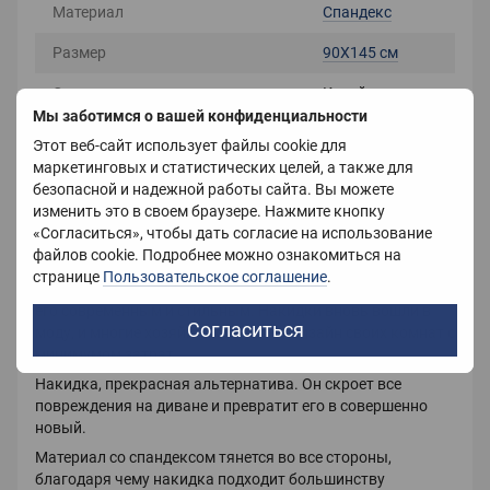
Материал
Спандекс
Размер
90X145 см
Страна-производитель
Китай
Мы заботимся о вашей конфиденциальности
Вес
600 г
Этот веб-сайт использует файлы cookie для
маркетинговых и статистических целей, а также для
безопасной и надежной работы сайта. Вы можете
изменить это в своем браузере. Нажмите кнопку
Описание
«Согласиться», чтобы дать согласие на использование
файлов cookie. Подробнее можно ознакомиться на
Накидки идут в двух размерах Базовый-90*145 145*185
странице
Пользовательское соглашение
.
Накидки на диван помогут
обновить интерьер, сделать
его современным и стильным. Накидки вновь вошли в
Согласиться
моду, и многие хозяйки обновляют дизайн своих комнат с
минимумом затрат.
Накидка, прекрасная альтернатива. Он скроет все
повреждения на диване и превратит его в совершенно
новый.
Материал со спандексом тянется во все стороны,
благодаря чему накидка подходит большинству