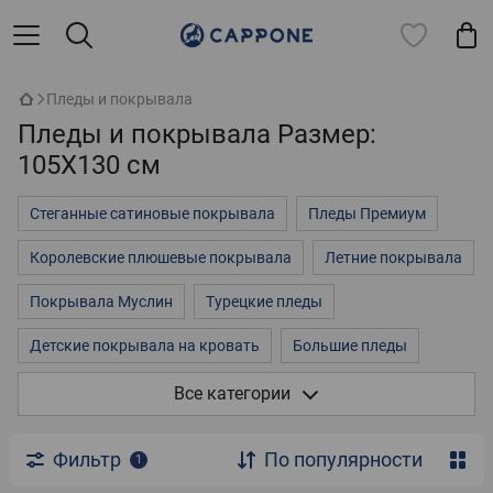
Пледы и покрывала
Пледы и покрывала Размер:
105X130 см
Стеганные сатиновые покрывала
Пледы Премиум
Королевские плюшевые покрывала
Летние покрывала
Покрывала Муслин
Турецкие пледы
Детские покрывала на кровать
Большие пледы
Покрывала на двуспальную кровать
3д покрывала
Все категории
Пледы однотонные
Пледы на кровать
Фильтр
По популярности
1
Флисовые пледы
Плюшевые пледы