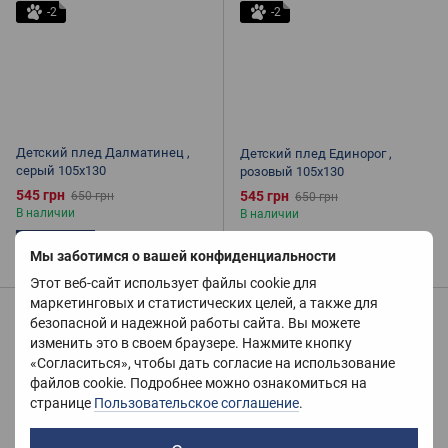
-2
-2
Детский плед Далматинец ,
Детский плед Единорог ,
серый 105х130
розовый 105х130
545 грн
545 грн
650 грн
650 грн
В наличии
В наличии
Купить
Купить
Мы заботимся о вашей конфиденциальности
Этот веб-сайт использует файлы cookie для
маркетинговых и статистических целей, а также для
Распродажа
Распродажа
безопасной и надежной работы сайта. Вы можете
−16%
−16%
изменить это в своем браузере. Нажмите кнопку
«Согласиться», чтобы дать согласие на использование
6
6
файлов cookie. Подробнее можно ознакомиться на
-2
-2
странице
Пользовательское соглашение
.