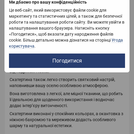
Ми дбаємо про вашу конфіденційність
Країна-виробник
Китай
Це веб-сайт, який використовує файли cookie для
маркетингу та статистичних цілей, а також для безпечної
роботи та налаштування роботи сайту. Ви можете увійти в
Опис
налаштування вашого браузера. Натисніть кнопку
«Погодитися», щоб вказати дату народження файлів
cookie. Більш детально можна дізнатися на сторінці
Угода
Кухонний текстиль оновлює загальний вигляд кімнати,
користувача
.
створює затишну та приємну атмосферу.
Скатертина – незамінна частина сервірування столу, яка
Погодитися
не лише прикрасить ваш стіл, а й надійно захистить його
від подряпин і плям.
Скатертина також легко створить святковий настрій,
наповнивши вашу оселю особливою атмосферою.
Вона виготовлена з легкої, але міцної тканини, що робить
її ідеальною для щоденного використання і водночас
додає інтер’єру витонченості.
Скатертини виконані у спокійних кольорах, а окантовка з
ніжною бахромою та мереживом додасть особливого
шарму та натуральної естетики.