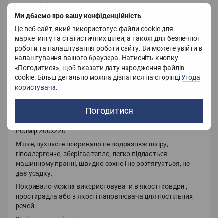
Розмір
200X220 см
Ми дбаємо про вашу конфіденційність
Колір
Синій
Це веб-сайт, який використовує файли cookie для
маркетингу та статистичних цілей, а також для безпечної
Вага
1500 г
роботи та налаштування роботи сайту. Ви можете увійти в
налаштування вашого браузера. Натисніть кнопку
Країна-виробник
Україна
«Погодитися», щоб вказати дату народження файлів
cookie. Більш детально можна дізнатися на сторінці
Угода
користувача
.
Опис
Погодитися
Покривало з мікрофібри.
Розмір 200х220
М'яке, пухнасте покривало не подразнює шкіру,
гіпоалергенне, зберігає тепло, легко піддається
машинному пранні, швидко сохне і не розтягується, не
дає усадку.
Покривало можна використовувати в якості ковдри ,
простирадла або в якості наповнювача для постільних
речей.