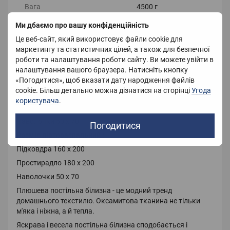
Вага
4500 г
Ми дбаємо про вашу конфіденційність
Це веб-сайт, який використовує файли cookie для
Опис
маркетингу та статистичних цілей, а також для безпечної
роботи та налаштування роботи сайту. Ви можете увійти в
Плюшева постільна білизна з мікрофібри
налаштування вашого браузера. Натисніть кнопку
Розмір Євро:
«Погодитися», щоб вказати дату народження файлів
cookie. Більш детально можна дізнатися на сторінці
Угода
Підковдра 200 х 220
користувача
.
Простирадло 240 х 220
Наволочки 50 х 70
Погодитися
Розмір півтораспальний :
Підковдра 160 х 200
Простирадло 180 х 200
Наволочки 50 х 70
Плюшева постільна білизна - це модний тренд
домашнього текстилю. Оксамитова тканина не тільки
м'яка і ніжна, а й тепла.
Яскрава і весела постільна білизна сподобається і