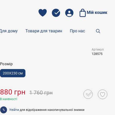
Мій кошик
Для дому
Товари для тварин
Про нас
Артикул
128575
Розмір
200X230 см
880 грн
1 760 грн
В наявності
Увійти
для відображення накопичувальної знижки
%