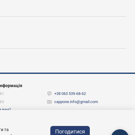
інформація
61
+38 063 539-68-62
63
cappone.info@gmail.com
и вам?
ежах
ти та
Погодитися