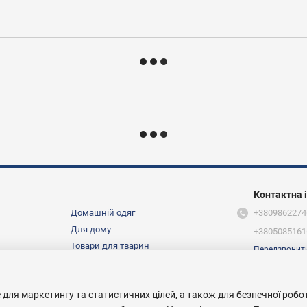
Контактна 
Домашній одяг
+3809862274
Для дому
+3805085161
Товари для тварин
Передзвонит
Ми в соцмер
Про нас
 для маркетингу та статистичних цілей, а також для безпечної робо