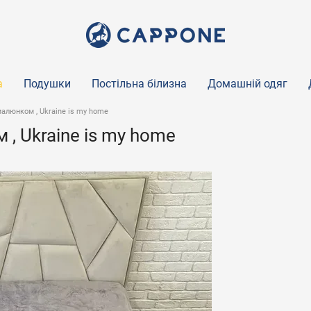
а
Подушки
Постільна білизна
Домашній одяг
малюнком , Ukraine is my home
, Ukraine is my home