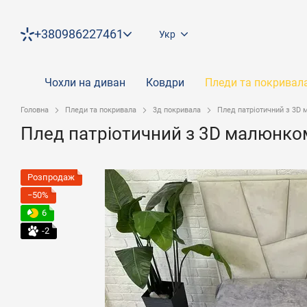
Перейти до основного контенту
+380986227461
Укр
Чохли на диван
Ковдри
Пледи та покривал
Головна
Пледи та покривала
3д покривала
Плед патріотичний з 3D 
Плед патріотичний з 3D малюнком 
Розпродаж
−50%
6
-2