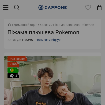
Домашній одяг
Халати
Піжама плюшева Pokemon
Піжама плюшева Pokemon
Артикул:
128395
Написати відгук
Розпродаж
−10%
6
-2