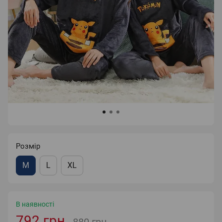
Розмір
M
L
XL
В наявності
792 грн