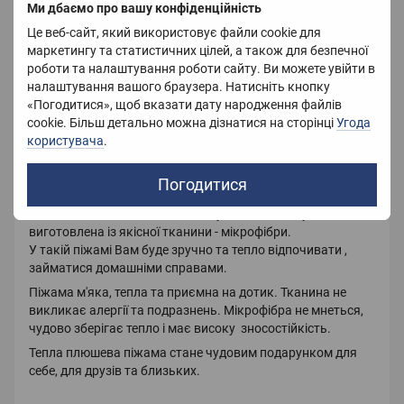
Ми дбаємо про вашу конфіденційність
Матеріал
Мікрофібра
Це веб-сайт, який використовує файли cookie для
Країна-виробник
Китай
маркетингу та статистичних цілей, а також для безпечної
роботи та налаштування роботи сайту. Ви можете увійти в
Вага
800 г
налаштування вашого браузера. Натисніть кнопку
«Погодитися», щоб вказати дату народження файлів
Принт
Малюнок
cookie. Більш детально можна дізнатися на сторінці
Угода
користувача
.
Опис
Погодитися
Жіноча плюшева піжама для сну та відпочинку,
виготовлена із якісної тканини - мікрофібри.
У такій піжамі Вам буде зручно та тепло відпочивати ,
займатися домашніми справами.
Піжама м'яка, тепла та приємна на дотик. Тканина не
викликає алергії та подразнень. Мікрофібра не мнеться,
чудово зберігає тепло і має високу зносостійкість.
Тепла плюшева піжама стане чудовим подарунком для
себе, для друзів та близьких.