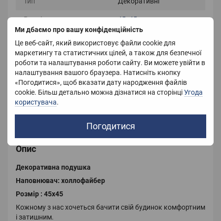
Тип
Декоративні
Розмір
45x45 см
Ми дбаємо про вашу конфіденційність
Матеріал чохла
Трикотаж, велюр
Це веб-сайт, який використовує файли cookie для
маркетингу та статистичних цілей, а також для безпечної
Наповнювач
Холлофайбер
роботи та налаштування роботи сайту. Ви можете увійти в
налаштування вашого браузера. Натисніть кнопку
Колір
Сірий
«Погодитися», щоб вказати дату народження файлів
cookie. Більш детально можна дізнатися на сторінці
Вага
600 г
Угода
користувача
.
Країна-виробник
Китай
Погодитися
Опис
Декоративна подушка
Наповнювач: холлофайбер
Розмір : 45х45
Кожному з нас хочеться бачити свій будинок комфортним
і затишним.