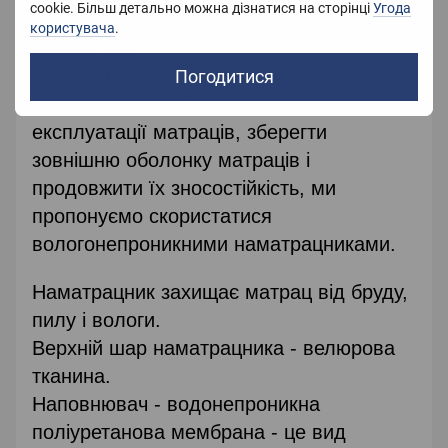
cookie. Більш детально можна дізнатися на сторінці
Угода
Розмір наматрацника: 140х200+2
користувача
.
наволочки,
Розмір наволочок : 50x70 см
Погодитися
Для того, щоб збільшити термін
експлуатації матраців, зберегти
зовнішню оболонку матраців і
продовжити їх зносостійкість, ми
пропонуємо скористатися
вологонепроникними наматрацниками.
Наматрацник захищає матрац від бруду,
пилу і вологи.
Верхній шар наматрацника - велюрова
тканина.
Наповнювач - водонепроникна
поліуретанова мембрана - це вид