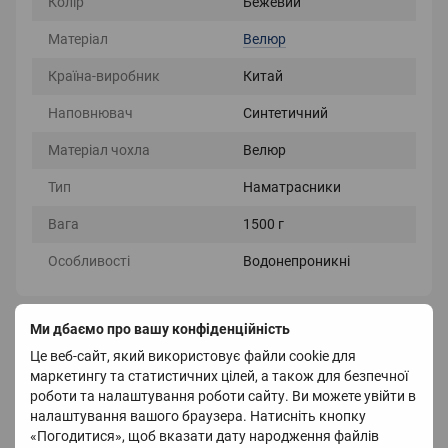
Колір
Бежевий
Матеріал
Велюр
Країна-виробник
Китай
Наповнювач
Синтетичний
Матеріал чохла
Велюр
Тип
Наматрасники
Вага
1500 г
Особливості
Водонепроникні
Ми дбаємо про вашу конфіденційність
Опис
Це веб-сайт, який використовує файли cookie для
маркетингу та статистичних цілей, а також для безпечної
Водонепроникний велюровий
роботи та налаштування роботи сайту. Ви можете увійти в
наматрацник з наволочками
налаштування вашого браузера. Натисніть кнопку
«Погодитися», щоб вказати дату народження файлів