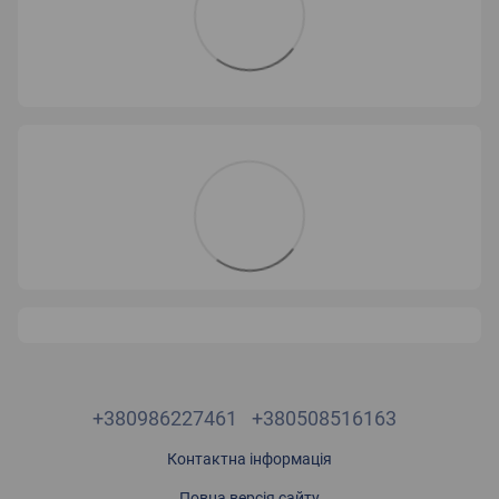
+380986227461
+380508516163
Контактна інформація
Повна версія сайту