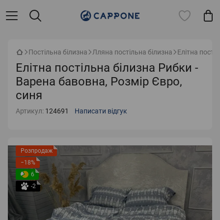
Постільна білизна
Лляна постільна білизна
Елітна пості
Елітна постільна білизна Рибки -
Варена бавовна, Розмір Євро,
синя
Артикул:
124691
Написати відгук
Розпродаж
−18%
6
-2