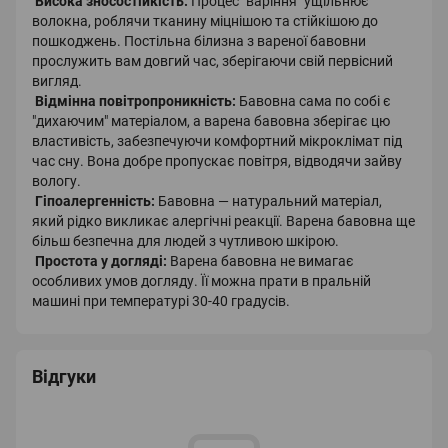
Висока зносостійкість:
Процес "варіння" ущільнює
волокна, роблячи тканину міцнішою та стійкішою до
пошкоджень. Постільна білизна з вареної бавовни
прослужить вам довгий час, зберігаючи свій первісний
вигляд.
Відмінна повітропроникність:
Бавовна сама по собі є
"дихаючим" матеріалом, а варена бавовна зберігає цю
властивість, забезпечуючи комфортний мікроклімат під
час сну. Вона добре пропускає повітря, відводячи зайву
вологу.
Гіпоалергенність:
Бавовна — натуральний матеріал,
який рідко викликає алергічні реакції. Варена бавовна ще
більш безпечна для людей з чутливою шкірою.
Простота у догляді:
Варена бавовна не вимагає
особливих умов догляду. Її можна прати в пральній
машині при температурі 30-40 градусів.
Відгуки