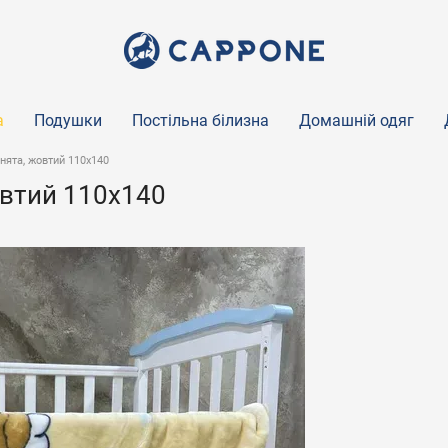
а
Подушки
Постільна білизна
Домашній одяг
нята, жовтий 110х140
овтий 110х140