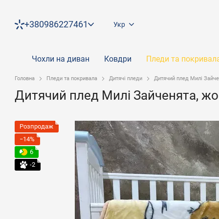
Перейти до основного контенту
+380986227461
Укр
Чохли на диван
Ковдри
Пледи та покривал
Головна
Пледи та покривала
Дитячі пледи
Дитячий плед Милі Зайче
Дитячий плед Милі Зайченята, ж
Розпродаж
−14%
6
-2