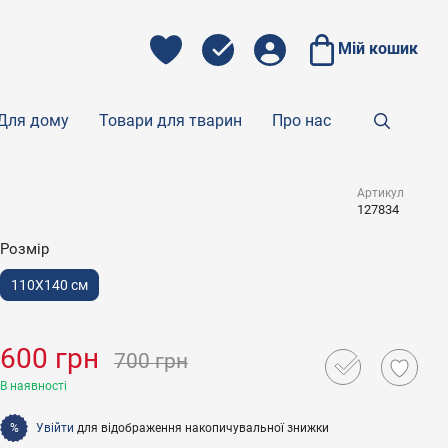
Мій кошик
Для дому
Товари для тварин
Про нас
Артикул
127834
Розмір
110X140 см
600 грн
700 грн
В наявності
Увійти
для відображення накопичувальної знижки
%