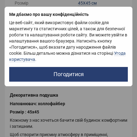
Розмір
45Х45 см
Ми дбаємо про вашу конфіденційність
Матеріал чохла
Велюр
Це веб-сайт, який використовує файли cookie для
Наповнювач
Холлофайбер
маркетингу та статистичних цілей, а також для безпечної
роботи та налаштування роботи сайту. Ви можете увійти в
Колір
Блакитний
налаштування вашого браузера. Натисніть кнопку
«Погодитися», щоб вказати дату народження файлів
Вага
600 г
cookie. Більш детально можна дізнатися на сторінці
Угода
користувача
.
Країна-виробник
Україна
Погодитися
Опис
Декоративна подушка
Наповнювач: холлофайбер
Розмір : 45х45
Кожному з нас хочеться бачити свій будинок комфортним
і затишним.
Щоб створити приємну атмосферу в приміщенні,