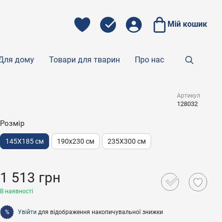
Мій кошик
Для дому
Товари для тварин
Про нас
Артикул
128032
Розмір
145Х185 см
190х230 см
235Х300 см
1 513 грн
В наявності
Увійти
для відображення накопичувальної знижки
%