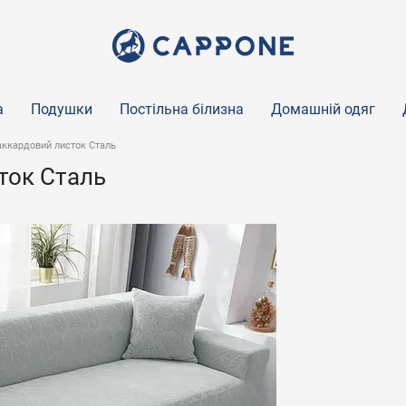
а
Подушки
Постільна білизна
Домашній одяг
аккардовий листок Сталь
ток Сталь