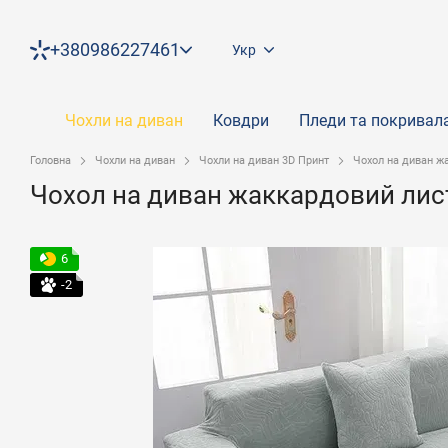
Перейти до основного контенту
+380986227461
Укр
Чохли на диван
Ковдри
Пледи та покривал
Головна
Чохли на диван
Чохли на диван 3D Принт
Чохол на диван ж
Чохол на диван жаккардовий лис
6
-2