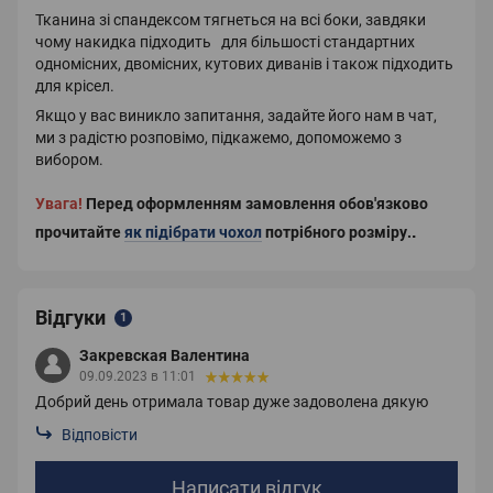
Тканина зі спандексом тягнеться на всі боки, завдяки
чому накидка підходить для більшості стандартних
одномісних, двомісних, кутових диванів і також підходить
для крісел.
Якщо у вас виникло запитання, задайте його нам в чат,
ми з радістю розповімо, підкажемо, допоможемо з
вибором.
Увага!
Перед оформленням замовлення обов'язково
.
прочитайте
як підібрати чохол
потрібного розміру
.
Відгуки
1
Закревская Валентина
09.09.2023 в 11:01
Добрий день отримала товар дуже задоволена дякую
Відповісти
Написати відгук