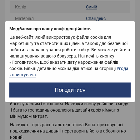
Колір
Синій
Матеріал
Спандекс
Ми дбаємо про вашу конфіденційність
Розмір
90х145 см
Це веб-сайт, який використовує файли cookie для
Країна-виробник
Китай
маркетингу та статистичних цілей, а також для безпечної
роботи та налаштування роботи сайту. Ви можете увійти в
Вага
600 г
налаштування вашого браузера. Натисніть кнопку
«Погодитися», щоб вказати дату народження файлів
cookie. Більш детально можна дізнатися на сторінці
Угода
користувача
.
Опис
Погодитися
Розмір: 90х145,145х185,190х230,235х300
Накидки на диван допоможуть оновити інтер'єр, зробити
його сучасним і стильним. Накидки знову увійшли в моду
і багато господинь оновлюють дизайн своїх кімнат з
мінімумом витрат.
Накидка - прекрасна альтернатива.Вона приховує всі
пошкодження на дивані і перетворить його в абсолютно
новий.