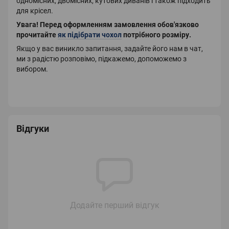
одномісних, двомісних, кутових диванів і також підходить
для крісел.
Увага!
Перед оформленням замовлення обов'язково
прочитайте
як підібрати чохол
потрібного розміру
.
Якщо у вас виникло запитання, задайте його нам в чат,
ми з радістю розповімо, підкажемо, допоможемо з
вибором.
Відгуки
Додайте перший відгук