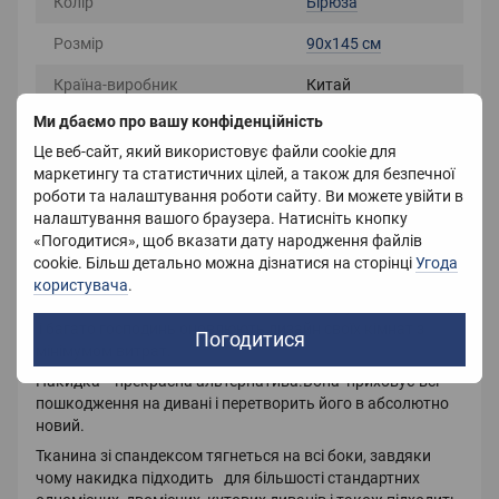
Колір
Бірюза
Розмір
90х145 см
Країна-виробник
Китай
Ми дбаємо про вашу конфіденційність
Вага
1100 г
Це веб-сайт, який використовує файли cookie для
маркетингу та статистичних цілей, а також для безпечної
роботи та налаштування роботи сайту. Ви можете увійти в
Опис
налаштування вашого браузера. Натисніть кнопку
«Погодитися», щоб вказати дату народження файлів
Розмір: 90х145,145х185,190х230,235х300
cookie. Більш детально можна дізнатися на сторінці
Угода
Накидки на диван допоможуть оновити інтер'єр, зробити
користувача
.
його сучасним і стильним. Накидки знову увійшли в моду
і багато господинь оновлюють дизайн своїх кімнат з
Погодитися
мінімумом витрат.
Накидка - прекрасна альтернатива.Вона приховує всі
пошкодження на дивані і перетворить його в абсолютно
новий.
Тканина зі спандексом тягнеться на всі боки, завдяки
чому накидка підходить для більшості стандартних