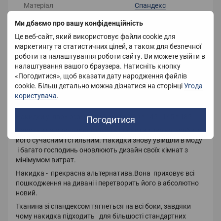
Матеріал
Спандекс
Ми дбаємо про вашу конфіденційність
Розмір
90X145 см
Це веб-сайт, який використовує файли cookie для
Країна-виробник
Китай
маркетингу та статистичних цілей, а також для безпечної
роботи та налаштування роботи сайту. Ви можете увійти в
Вага
600 г
налаштування вашого браузера. Натисніть кнопку
«Погодитися», щоб вказати дату народження файлів
cookie. Більш детально можна дізнатися на сторінці
Угода
користувача
.
Опис
Накидки у двох розмірах : Базовий-90 * 145 ; 145 * 185
Погодитися
Накидки на диван допоможуть оновити інтер'єр, зробити
його сучасним і стильним. Накидки знову увійшли в моду
і багато господинь оновлюють дизайн своїх кімнат з
мінімумом витрат.
Накидка - прекрасна альтернатива.Вона приховує всі
пошкодження на дивані і перетворить його в абсолютно
новий.
Тканина зі спандексом тягнеться на всі боки, завдяки
чому накидка підходить для більшості стандартних