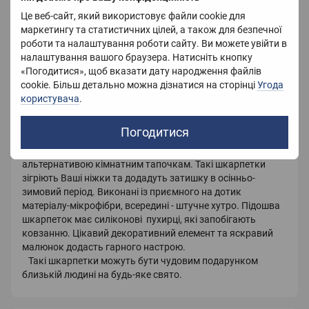
Колір
Синій
Це веб-сайт, який використовує файли cookie для
Матеріал
Мікрофібра
маркетингу та статистичних цілей, а також для безпечної
роботи та налаштування роботи сайту. Ви можете увійти в
Країна-виробник
Китай
налаштування вашого браузера. Натисніть кнопку
«Погодитися», щоб вказати дату народження файлів
cookie. Більш детально можна дізнатися на сторінці
Угода
користувача
.
Опис
Погодитися
Універсальні та зручні жіночі шкарпетки, які є чудовою
альтернативою кімнатним тапочкам. Такі шкарпетки
зігріють Ваші ніжки та додадуть затишку в осінньо-
зимовий період. Виконані із приємного на дотик
матеріалу-мікрофібри, всередині - штучне хутро. Підошва
шкарпеток має силіконові пухирці, які запобігають
ковзанню. Цікавий декоративний елемент та яскравий
малюнок додасть гарного настрою.
Такі шкарпетки можуть бути чудовим подарунком
близькій людині на будь-яке свято.