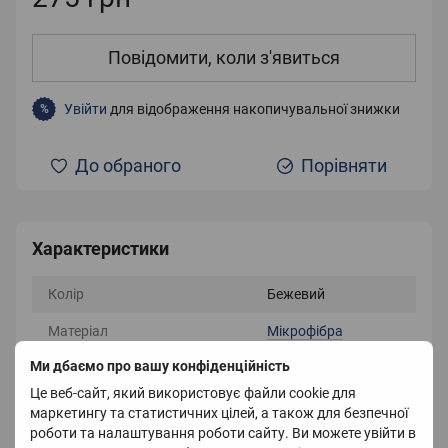
Повідомити, коли з'явиться
Увійти
для відображення накопичувальної знижки
%
До обраного
Порівняти
Характеристики
Колір
Бежевий
Матеріал
Мікрофібра
Ми дбаємо про вашу конфіденційність
Країна-виробник
Китай
Це веб-сайт, який використовує файли cookie для
маркетингу та статистичних цілей, а також для безпечної
роботи та налаштування роботи сайту. Ви можете увійти в
Опис