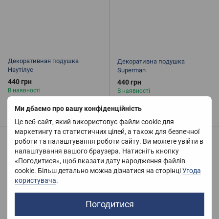
Декоративная подушка
Декоративна подушка
Наутілус
Superman
440 грн
440 грн
В наявності
В наявності
Купити
Купити
Ми дбаємо про вашу конфіденційність
Це веб-сайт, який використовує файли cookie для
маркетингу та статистичних цілей, а також для безпечної
6
6
роботи та налаштування роботи сайту. Ви можете увійти в
налаштування вашого браузера. Натисніть кнопку
-2
-2
«Погодитися», щоб вказати дату народження файлів
cookie. Більш детально можна дізнатися на сторінці
Угода
користувача
.
Погодитися