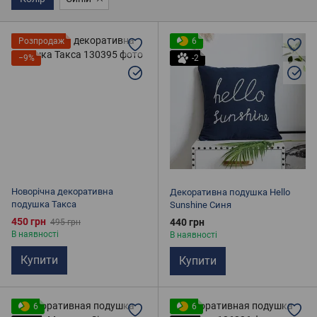
Розпродаж
6
−9%
-2
Новорічна декоративна
Декоративна подушка Hello
подушка Такса
Sunshine Синя
450 грн
440 грн
495 грн
В наявності
В наявності
Купити
Купити
6
6