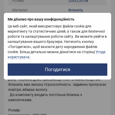
Розмір
200Х230 см
Матеріал
Фланель
Ми дбаємо про вашу конфіденційність
Колір
Сірий
Це веб-сайт, який використовує файли cookie для
Країна-виробник
Китай
маркетингу та статистичних цілей, а також для безпечної
роботи та налаштування роботи сайту. Ви можете увійти в
Вага
2100 г
налаштування вашого браузера. Натисніть кнопку
«Погодитися», щоб вказати дату народження файлів
cookie. Більш детально можна дізнатися на сторінці
Угода
користувача
.
Опис
Погодитися
Постільна білизна з фланелі добре зберігає тепло і дуже
проста у догляді. Прекрасно зігріє Вас у холодну пору
року. Тканина дуже приємна до тіла та ніжна на дотик.
Фланель має високу гігроскопічність : відмінно пропускає
повітря, вбирає вологу.
До комплекту входить постільна білизна з
наволочками.
Розмір :