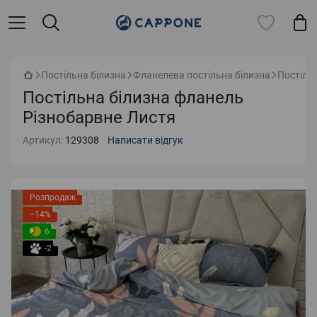
Постільна білизна
Фланелева постільна білизна
Постіль
Постільна білизна фланель
Різнобарвне Листя
Артикул:
129308
Написати відгук
Розпродаж
−14%
6
-2