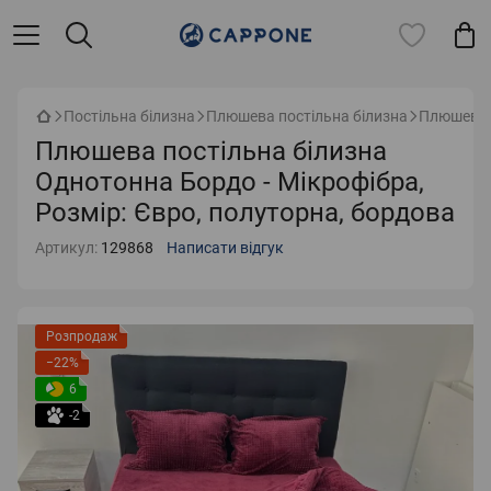
Постільна білизна
Плюшева постільна білизна
Плюшева п
Плюшева постільна білизна
Однотонна Бордо - Мікрофібра,
Розмір: Євро, полуторна, бордова
Артикул:
129868
Написати відгук
Розпродаж
−22%
6
-2