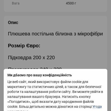
Вага
4500 г
Опис
Плюшева постільна білизна з мікрофібри
Розмір Євро:
Підковдра 200 х 220
Простирадло 240 х 220
Ми дбаємо про вашу конфіденційність
Наволочки 50 х 70
Це веб-сайт, який використовує файли cookie для
маркетингу та статистичних цілей, а також для безпечної
роботи та налаштування роботи сайту. Ви можете увійти в
Розмір півтораспальний :
налаштування вашого браузера. Натисніть кнопку
«Погодитися», щоб вказати дату народження файлів
Підковдра 160 х 200
cookie. Більш детально можна дізнатися на сторінці
Угода