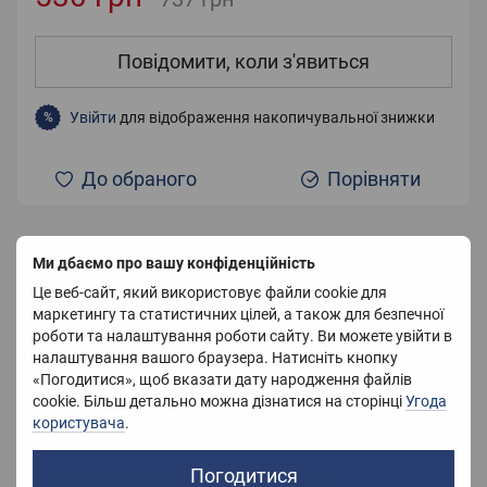
Повідомити, коли з'явиться
Увійти
для відображення накопичувальної знижки
%
До обраного
Порівняти
Ми дбаємо про вашу конфіденційність
Характеристики
Це веб-сайт, який використовує файли cookie для
маркетингу та статистичних цілей, а також для безпечної
Матеріал
Мікрофібра
роботи та налаштування роботи сайту. Ви можете увійти в
налаштування вашого браузера. Натисніть кнопку
Розмір
150X200 см
«Погодитися», щоб вказати дату народження файлів
Колір
Сірий
cookie. Більш детально можна дізнатися на сторінці
Угода
користувача
.
Вага
1500 г
Погодитися
Країна-виробник
Китай