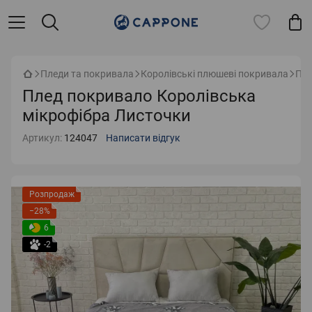
Пледи та покривала
Королівські плюшеві покривала
Пле
Плед покривало Королівська
мікрофібра Листочки
Артикул:
124047
Написати відгук
Розпродаж
−28%
6
-2