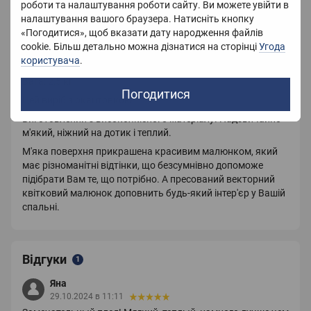
роботи та налаштування роботи сайту. Ви можете увійти в
Опис
налаштування вашого браузера. Натисніть кнопку
«Погодитися», щоб вказати дату народження файлів
Плед класичний
cookie. Більш детально можна дізнатися на сторінці
Угода
користувача
.
Розмір: 150х200
Вага: 2,5 кг
Погодитися
Цей виріб з окантовкою.
Виготовлений з високоякісного матеріалу. Надзвичайно
м'який, ніжний на дотик і теплий.
М'яка поверхня прикрашена красивим малюнком, який
має різноманітні відтінки, що безсумнівно допоможе
підібрати Вам те, що потрібно. А пресований векторний
квітковий малюнок доповнить будь-який інтер'єр у Вашій
спальні.
Відгуки
1
Яна
29.10.2024 в 11:11