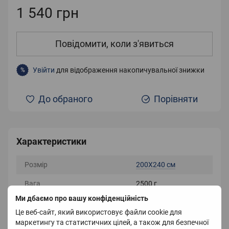
1 540 грн
Повідомити, коли з'явиться
Увійти
для відображення накопичувальної знижки
%
До обраного
Порівняти
Характеристики
Розмір
200Х240 см
Вага
2500 г
Ми дбаємо про вашу конфіденційність
Країна-виробник
Корея
Це веб-сайт, який використовує файли cookie для
маркетингу та статистичних цілей, а також для безпечної