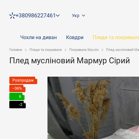
Перейти до основного контенту
+380986227461
Укр
Чохли на диван
Ковдри
Пледи та покривал
Головна
Пледи та покривала
Покривала Муслін
Плед мусліновий Ма
Плед мусліновий Мармур Сірий
Розпродаж
−36%
6
-2