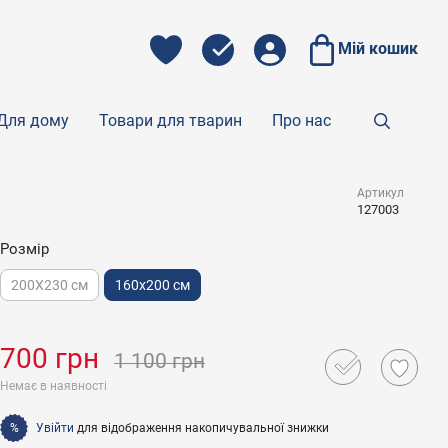
Мій кошик
Для дому
Товари для тварин
Про нас
Артикул
127003
Розмір
200X230 см
160х200 см
700 грн
1 100 грн
Немає в наявності
Увійти
для відображення накопичувальної знижки
%