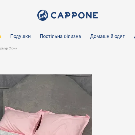
а
Подушки
Постільна білизна
Домашній одяг
рмур Сірий