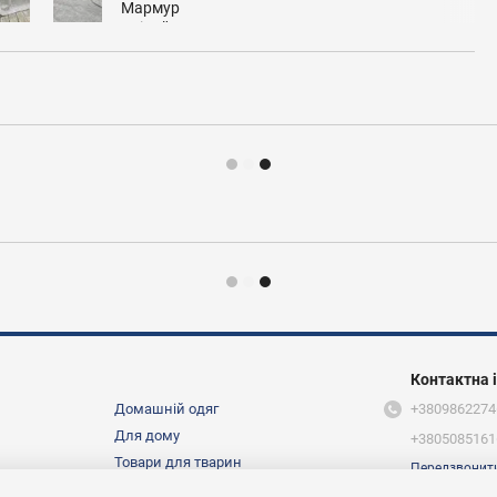
Контактна 
Домашній одяг
+3809862274
Для дому
+3805085161
Товари для тварин
Передзвонит
Ми в соцмер
Про нас