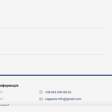
інформація
61
+38 063 539-68-62
63
cappone.info@gmail.com
и вам?
ежах