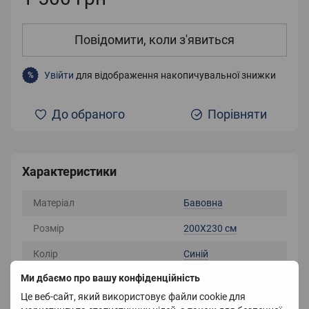
Повідомити, коли з'явиться
Увійти
для відображення накопичувальної знижки
%
До обраного
Порівняти
Характеристики
Матеріал
Бавовна
Розмір
200X230 см
Колір
Синій
Ми дбаємо про вашу конфіденційність
Вага
2000 г
Це веб-сайт, який використовує файли cookie для
Країна-виробник
Китай