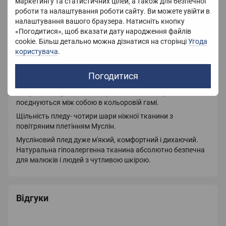
маркетингу та статистичних цілей, а також для безпечної
роботи та налаштування роботи сайту. Ви можете увійти в
налаштування вашого браузера. Натисніть кнопку
«Погодитися», щоб вказати дату народження файлів
Опис
cookie. Більш детально можна дізнатися на сторінці
Угода
користувача
.
Мусліновий плед
Розмір : 200х230
Погодитися
Склад :100 % льон
Покривало Муслін - двостороннє, обидві сторони пледа
поєднуються між собою в кольоровій гамі.
Щільність пледу- чотири шари ніжної тканини з
повітряним плетінням Муслін.
Мусліновий плед дуже м'який, комфортний і дихаючий.
Натуральна гіпоалергенна тканина абсолютно безпечна
для малюків і людей з чутливою шкірою.
Відгуки