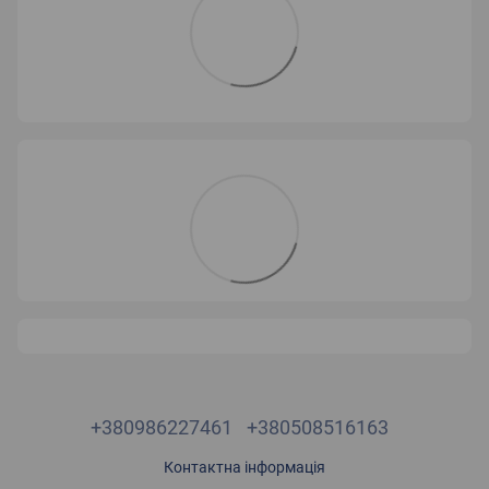
+380986227461
+380508516163
Контактна інформація