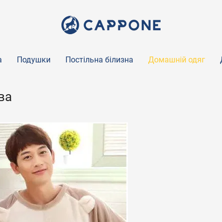
а
Подушки
Постільна білизна
Домашній одяг
ва