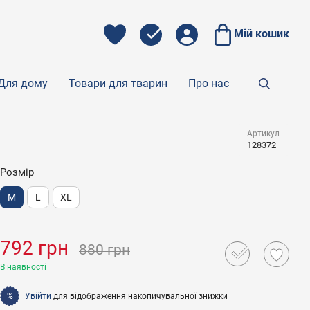
Мій кошик
Для дому
Товари для тварин
Про нас
Артикул
128372
Розмір
M
L
XL
792 грн
880 грн
В наявності
Увійти
для відображення накопичувальної знижки
%