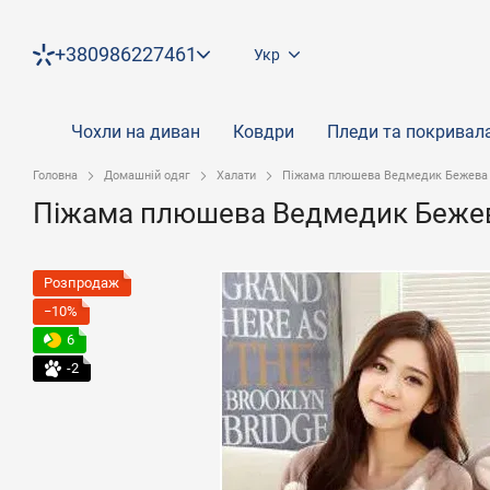
Перейти до основного контенту
+380986227461
Укр
Чохли на диван
Ковдри
Пледи та покривал
Головна
Домашній одяг
Халати
Піжама плюшева Ведмедик Бежева
Піжама плюшева Ведмедик Беже
Розпродаж
−10%
6
-2