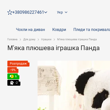
Перейти до основного контенту
+380986227461
Укр
Чохли на диван
Ковдри
Пледи та покривал
Головна
Для дому
Іграшки
М'яка плюшева іграшка Панда
М'яка плюшева іграшка Панда
Розпродаж
−9%
6
-2