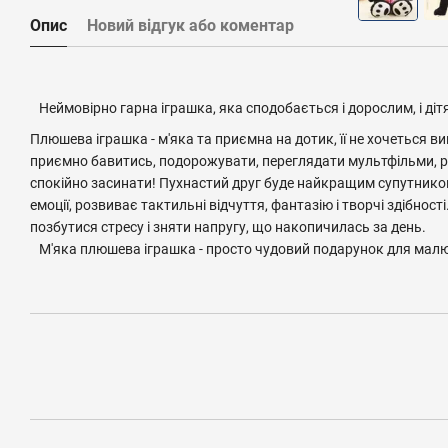
Опис
Новий відгук або коментар
Неймовірно гарна іграшка, яка сподобається і дорослим, і діт
Плюшева іграшка - м'яка та приємна на дотик, її не хочеться ви
приємно бавитись, подорожувати, переглядати мультфільми, р
спокійно засинати! Пухнастий друг буде найкращим супутнико
емоції, розвиває тактильні відчуття, фантазію і творчі здібно
позбутися стресу і зняти напругу, що накопичилась за день.
М'яка плюшева іграшка - просто чудовий подарунок для мал