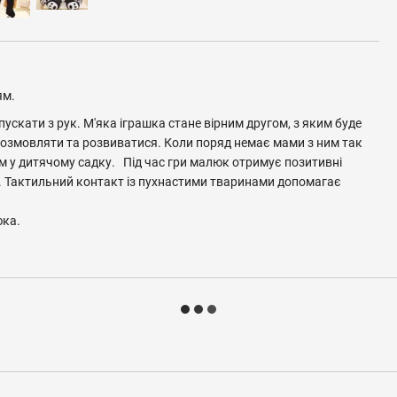
ям.
пускати з рук. М'яка іграшка стане вірним другом, з яким буде
озмовляти та розвиватися. Коли поряд немає мами з ним так
м у дитячому садку. Під час гри малюк отримує позитивні
сті. Тактильний контакт із пухнастими тваринами допомагає
юка.