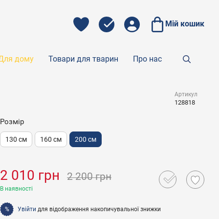
Мій кошик
Для дому
Товари для тварин
Про нас
Артикул
128818
Розмір
130 см
160 см
200 см
2 010 грн
2 200 грн
В наявності
Увійти
для відображення накопичувальної знижки
%