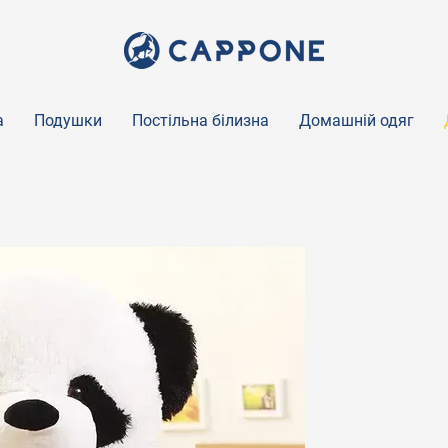
а
Подушки
Постільна білизна
Домашній одяг