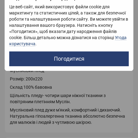
Розмір
200X220 см
Це веб-сайт, який використовує файли cookie для
Колір
Сірий
маркетингу та статистичних цілей, а також для безпечної
роботи та налаштування роботи сайту. Ви можете увійти в
Вага
2000 г
налаштування вашого браузера. Натисніть кнопку
«Погодитися», щоб вказати дату народження файлів
Країна-виробник
Китай
cookie. Більш детально можна дізнатися на сторінці
Угода
користувача
.
Погодитися
Опис
Мусліновий плед
Розмір: 200х220
Склад 100% бавовна
Щільність пледу- чотири шари ніжної тканини з
повітряним плетінням Муслін.
Мусліновий плед дуже м'який, комфортний і дихаючий.
Натуральна гіпоалергенна тканина абсолютно безпечна
для малюків і людей з чутливою шкірою.