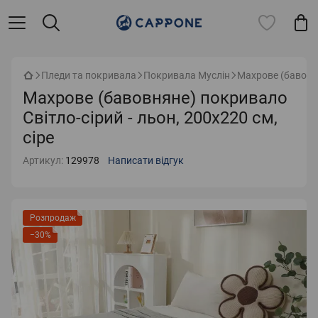
Пледи та покривала
Покривала Муслін
Махрове (бавовня
Махрове (бавовняне) покривало
Світло-сірий - льон, 200х220 см,
сіре
Артикул:
129978
Написати відгук
Розпродаж
−30%