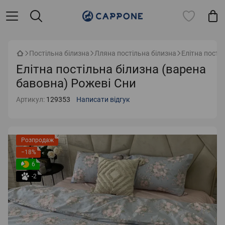
Постільна білизна
Лляна постільна білизна
Елітна пості
Елітна постільна білизна (варена
бавовна) Рожеві Сни
Артикул:
129353
Написати відгук
Розпродаж
−18%
6
-2