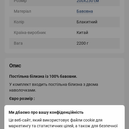
Розмір
200X230 см
Матеріал
Бавовна
Колір
Блакитний
Країна-виробник
Китай
Вага
2200 г
Опис
Постільна білизна із 100% бавовни.
У комплект входить постільна білизна з двома
наволочками.
Євро розмір :
Простирадло 245х250
Ми дбаємо про вашу конфіденційність
Підковдра 200х230
Це веб-сайт, який використовує файли cookie для
Наволочки 48х74
маркетингу та статистичних цілей, а також для безпечної