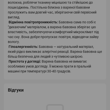
волокна, роблячи тканину міцнішою та стійкішою до
пошкоджень. Постільна білизна з вареної бавовни
прослужить вам довгий час, зберігаючи свій первісний
вигляд.
Відмінна повітропроникність:
Бавовна сама по собі є
"дихаючим" матеріалом, а варена бавовна зберігає цю
властивість, забезпечуючи комфортний мікроклімат під
час сну. Вона добре пропускає повітря, відводячи зайву
вологу.
Гіпоалергенність:
Бавовна — натуральний матеріал,
який рідко викликає алергічні реакції. Варена бавовна ще
більш безпечна для людей з чутливою шкірою.
Простота у догляді:
Варена бавовна не вимагає
особливих умов догляду. Її можна прати в пральній
машині при температурі 30-40 градусів.
Відгуки