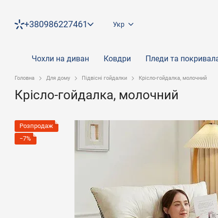
Перейти до основного контенту
+380986227461
Укр
Чохли на диван
Ковдри
Пледи та покривал
Головна
Для дому
Підвісні гойдалки
Крісло-гойдалка, молочний
Крісло-гойдалка, молочний
Розпродаж
−7%