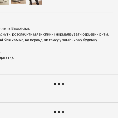
енів Вашої сім'ї.
снути, розслабити м'язи спини і нормалізувати серцевий ритм.
ьні біля каміна, на веранді чи ганку у заміському будинку.
.
рігати).