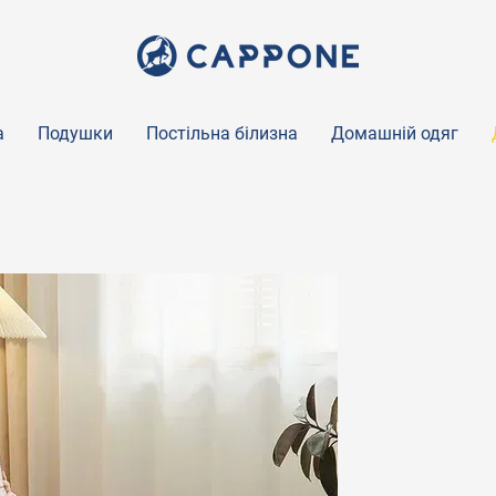
а
Подушки
Постільна білизна
Домашній одяг