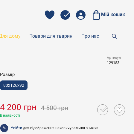
Мій кошик
Для дому
Товари для тварин
Про нас
Артикул
129183
Розмір
80x126x92
4 200 грн
4 500 грн
В наявності
Увійти
для відображення накопичувальної знижки
%