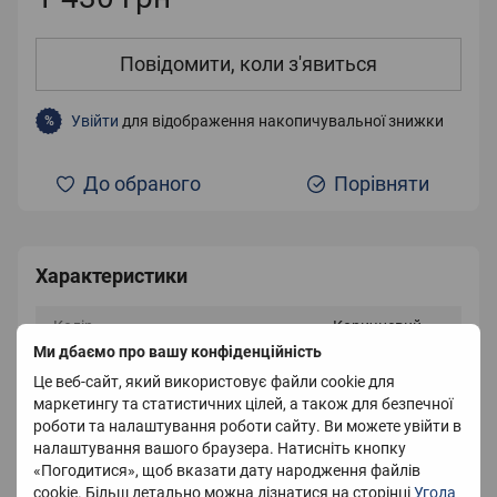
Повідомити, коли з'явиться
Увійти
для відображення накопичувальної знижки
%
До обраного
Порівняти
Характеристики
Колір
Коричневий
Ми дбаємо про вашу конфіденційність
Матеріал
Мікрофібра
Це веб-сайт, який використовує файли cookie для
маркетингу та статистичних цілей, а також для безпечної
Розмір
160X200 см
роботи та налаштування роботи сайту. Ви можете увійти в
налаштування вашого браузера. Натисніть кнопку
Країна-виробник
Україна
«Погодитися», щоб вказати дату народження файлів
Наповнювач
Холлофайбер
cookie. Більш детально можна дізнатися на сторінці
Угода