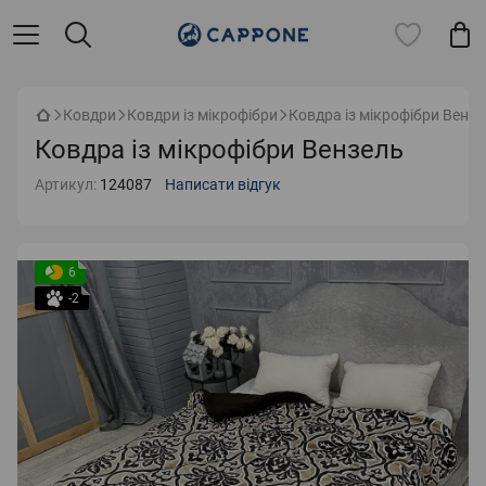
Ковдри
Ковдри із мікрофібри
Ковдра із мікрофібри Вензе
Ковдра із мікрофібри Вензель
Артикул:
124087
Написати відгук
6
-2