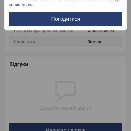
користувача
.
Вага
3000 г
Погодитися
Склад матеріалу чохла
Мікрофібра
Склад матеріалу наповнювача
Холлофайбер
Сезонність
Зимові
Відгуки
Додайте перший відгук
Написати відгук