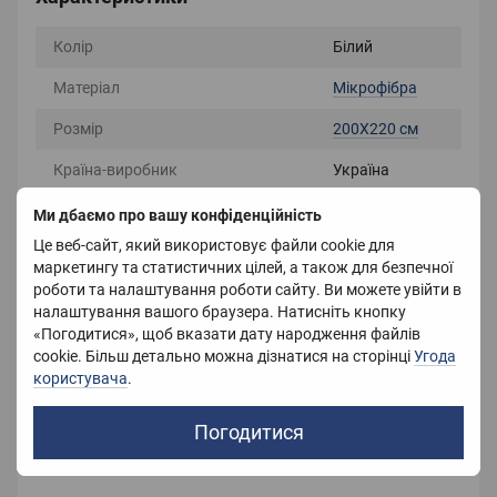
Колір
Білий
Матеріал
Мікрофібра
Розмір
200X220 см
Країна-виробник
Україна
Наповнювач
Холлофайбер
Ми дбаємо про вашу конфіденційність
Це веб-сайт, який використовує файли cookie для
Вага
3500 г
маркетингу та статистичних цілей, а також для безпечної
роботи та налаштування роботи сайту. Ви можете увійти в
Склад матеріалу чохла
Мікрофібра
налаштування вашого браузера. Натисніть кнопку
«Погодитися», щоб вказати дату народження файлів
Склад матеріалу наповнювача
Холлофайбер
cookie. Більш детально можна дізнатися на сторінці
Угода
Сезонність
Зимові
користувача
.
Погодитися
Опис