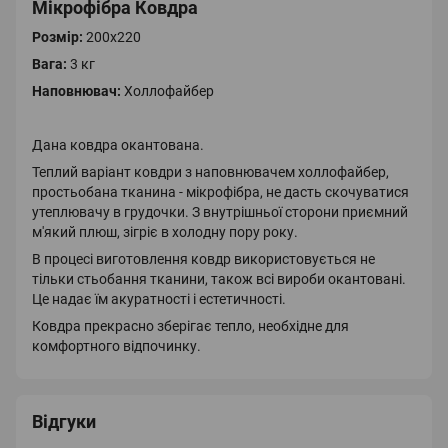
Мікрофібра Ковдра
Розмір:
200х220
Вага:
3 кг
Наповнювач:
Холлофайбер
Дана ковдра окантована.
Теплий варіант ковдри з наповнювачем холлофайбер,
простьобана тканина - мікрофібра, не дасть скочуватися
утеплювачу в грудочки. З внутрішньої сторони приємний
м'який плюш, зігріє в холодну пору року.
В процесі виготовлення ковдр використовується не
тільки стьобання тканини, також всі вироби окантовані.
Це надає їм акуратності і естетичності.
Ковдра прекрасно зберігає тепло, необхідне для
комфортного відпочинку.
Відгуки