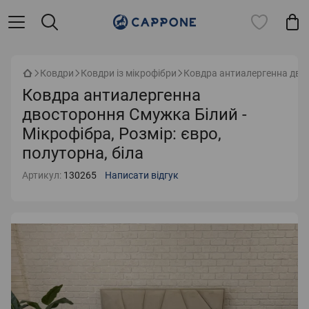
Ковдри
Ковдри із мікрофібри
Ковдра антиалергенна двост
Ковдра антиалергенна
двостороння Смужка Білий -
Мікрофібра, Розмір: євро,
полуторна, біла
Артикул:
130265
Написати відгук