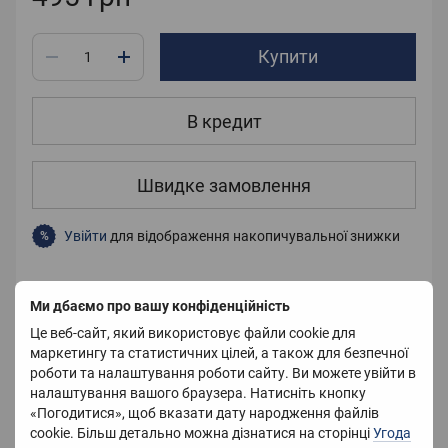
Купити
В кредит
Швидке замовлення
Увійти
для відображення накопичувальної знижки
%
До обраного
Порівняти
Ми дбаємо про вашу конфіденційність
Це веб-сайт, який використовує файли cookie для
маркетингу та статистичних цілей, а також для безпечної
роботи та налаштування роботи сайту. Ви можете увійти в
Характеристики
налаштування вашого браузера. Натисніть кнопку
«Погодитися», щоб вказати дату народження файлів
Колір
Блакитний
cookie. Більш детально можна дізнатися на сторінці
Угода