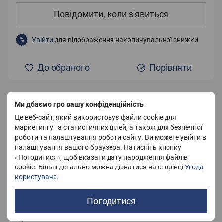
Повідомити, коли з'явиться
Увійти
для відображення накопичувальної знижки
%
До обраного
Порівняти
Ми дбаємо про вашу конфіденційність
Характеристики
Це веб-сайт, який використовує файли cookie для
маркетингу та статистичних цілей, а також для безпечної
Розмір
30Х50 см
роботи та налаштування роботи сайту. Ви можете увійти в
налаштування вашого браузера. Натисніть кнопку
Колір
Білий
«Погодитися», щоб вказати дату народження файлів
cookie. Більш детально можна дізнатися на сторінці
Угода
Вага
500 г
користувача
.
Країна-виробник
Китай
Погодитися