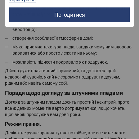
екологічність, збереження природи та життів десятків і
Погодитися
сотень живих істот;
можливість вибору необхідного розміру (односпального,
євро тощо);
створення особливої атмосфери в домі;
м'яка приємна текстура пледа, завдяки чому ним здорово
вкриватися або просто лежати на ньому;
можливість піднести покривало як подарунок.
Дійсно дуже практичний і приємний, та до того ж ще й
недорогий сувенір, який не соромно подарувати друзям,
рідним або навіть самому собі.
Поради щодо догляду за штучними пледами
Догляд за штучним пледом досить простий і нехитрий, проте
все ж деяких моментів варто дотримуватися, якщо хочете,
щоб виріб прослужив вам довгі роки.
Режим прання.
Делікатне ручне прання тут не потрібне, але все ж не варто
вибирати інтенсивний режим на пральній машині. Нехай це