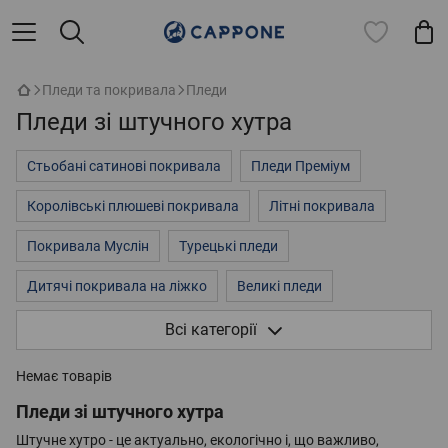
Пледи та покривала
Пледи
Пледи зі штучного хутра
Стьобані сатинові покривала
Пледи Преміум
Королівські плюшеві покривала
Літні покривала
Покривала Муслін
Турецькі пледи
Дитячі покривала на ліжко
Великі пледи
Покривала на двоспальне ліжко
3д покривала
Всі категорії
Пледи однотонні
Пледи на ліжко
Флісові пледи
Немає товарів
Плюшеві пледи
Стьобані покривала із мікрофібри
Пледи зі штучного хутра
Штучне хутро - це актуально, екологічно і, що важливо,
Дитячі пледи
Пухнасті покривала
Хутряні пледи