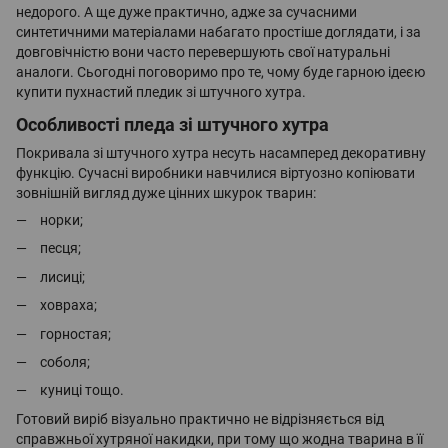
недорого. А ще дуже практично, адже за сучасними
синтетичними матеріалами набагато простіше доглядати, і за
Плед для пікніків
Покривала Піке
довговічністю вони часто перевершують свої натуральні
аналоги. Сьогодні поговоримо про те, чому буде гарною ідеєю
Покривала із мікрофібри
Бавовняні пледи
купити пухнастий пледик зі штучного хутра.
Електропростирадла
Покривала на диван
Особливості пледа зі штучного хутра
Покривала зі штучного хутра несуть насамперед декоративну
Покривала жаккард
функцію. Сучасні виробники навчилися віртуозно копіювати
зовнішній вигляд дуже цінних шкурок тварин:
норки;
песця;
лисиці;
ховраха;
горностая;
соболя;
куниці тощо.
Готовий виріб візуально практично не відрізняється від
справжньої хутряної накидки, при тому що жодна тварина в її