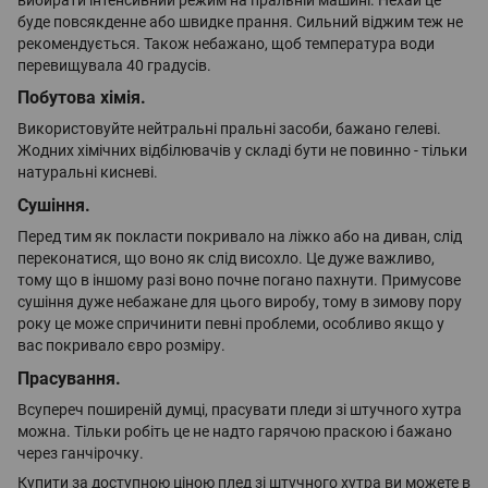
буде повсякденне або швидке прання. Сильний віджим теж не
рекомендується. Також небажано, щоб температура води
перевищувала 40 градусів.
Побутова хімія.
Використовуйте нейтральні пральні засоби, бажано гелеві.
Жодних хімічних відбілювачів у складі бути не повинно - тільки
натуральні кисневі.
Сушіння.
Перед тим як покласти покривало на ліжко або на диван, слід
переконатися, що воно як слід висохло. Це дуже важливо,
тому що в іншому разі воно почне погано пахнути. Примусове
сушіння дуже небажане для цього виробу, тому в зимову пору
року це може спричинити певні проблеми, особливо якщо у
вас покривало євро розміру.
Прасування.
Всупереч поширеній думці, прасувати пледи зі штучного хутра
можна. Тільки робіть це не надто гарячою праскою і бажано
через ганчірочку.
Купити за доступною ціною плед зі штучного хутра ви можете в