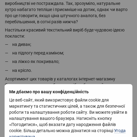
виробництві не постраждала. Так, зрозуміло, натуральне
хутро набагато тепліше і приємніше на дотик, однак чи варто
про це говорити, якщо ціна штучного аналога, без
перебільшення, в сотні разів нижча?
Настільки красивий текстильний виріб буде чудовою ідеєю
покласти:
на диван;
на підлогу перед каміном;
на ліжко як покривало;
на крісло.
Асортимент цих товарів у каталогах інтернет-магазину
Cappone дасть змогу вибрати виріб на будь-який смак, а
враховуючи, що плед зовсім не дорогий, то він доступний
Ми дбаємо про вашу конфіденційність
абсолютно всім і кожному.
Це веб-сайт, який використовує файли cookie для
маркетингу та статистичних цілей, а також для безпечної
Переваги пледів зі штучного хутра
роботи та налаштування роботи сайту. Ви можете увійти в
Переваги штучного пледа порівняно з натуральним очевидні і
налаштування вашого браузера. Натисніть кнопку
здебільшого незаперечні:
«Погодитися», щоб вказати дату народження файлів
простота в догляді та відсутність ризику зіпсувати дорогу
cookie. Більш детально можна дізнатися на сторінці
Угода
річ;
користувача
.