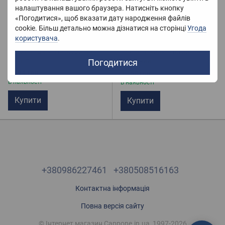
налаштування вашого браузера. Натисніть кнопку
«Погодитися», щоб вказати дату народження файлів
cookie. Більш детально можна дізнатися на сторінці
Угода
користувача
.
1
Чохол на диван велюровий
Чохол (накидка) на диван
Гранат
Погодитися
Червоний
1 694 грн
1 150 грн
В наявності
В наявності
Купити
Купити
+380986227461
+380508516163
Контактна інформація
Повна версія сайту
© Інтернет магазин Cappone.in.ua, 1997-2026