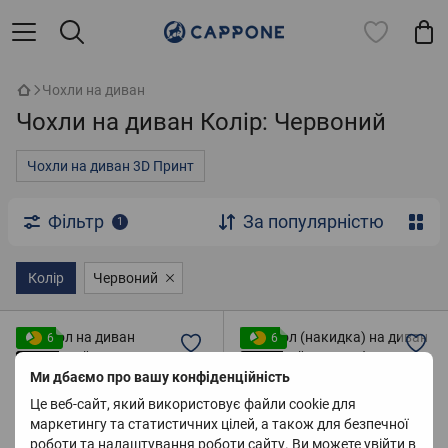
Чохли на диван
Чохли на диван Колір: Червоний
Чохли на диван 3D Принт
Фільтр
За популярністю
1
Колір
Червоний
6
6
-2
-2
Ми дбаємо про вашу конфіденційність
Це веб-сайт, який використовує файли cookie для
маркетингу та статистичних цілей, а також для безпечної
роботи та налаштування роботи сайту. Ви можете увійти в