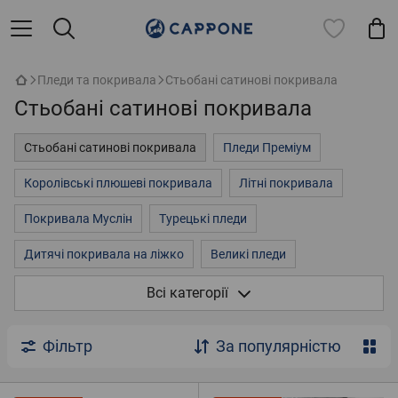
Пледи та покривала
Стьобані сатинові покривала
Стьобані сатинові покривала
Стьобані сатинові покривала
Пледи Преміум
Королівські плюшеві покривала
Літні покривала
Покривала Муслін
Турецькі пледи
Дитячі покривала на ліжко
Великі пледи
Покривала на двоспальне ліжко
3д покривала
Всі категорії
Пледи однотонні
Пледи на ліжко
Флісові пледи
Фільтр
За популярністю
Плюшеві пледи
Стьобані покривала із мікрофібри
Дитячі пледи
Пухнасті покривала
Хутряні пледи