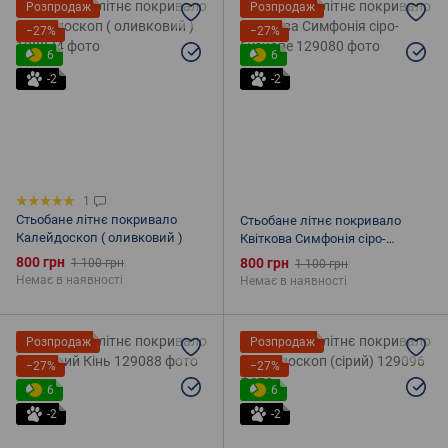
Розпродаж
Розпродаж
−27%
−27%
6
6
-2
-2
1
Стьобане літнє покривало
Стьобане літнє покривало
Калейдоскоп ( оливковий )
Квіткова Симфонія сіро-
бузкове
800 грн
800 грн
1 100 грн
1 100 грн
Немає в наявності
Немає в наявності
Розпродаж
Розпродаж
−27%
−27%
6
6
-2
-2