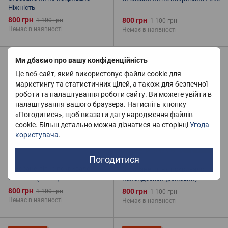
Ніжність
800 грн
800 грн
1 100 грн
1 100 грн
Немає в наявності
Немає в наявності
Ми дбаємо про вашу конфіденційність
Розпродаж
Розпродаж
−27%
−27%
Це веб-сайт, який використовує файли cookie для
маркетингу та статистичних цілей, а також для безпечної
6
6
роботи та налаштування роботи сайту. Ви можете увійти в
-2
-2
налаштування вашого браузера. Натисніть кнопку
«Погодитися», щоб вказати дату народження файлів
cookie. Більш детально можна дізнатися на сторінці
Угода
користувача
.
Погодитися
Стьобане літнє покривало
Стьобане літнє покривало
Ніжність ( синій)
Калейдоскоп (рожевий)
800 грн
800 грн
1 100 грн
1 100 грн
Немає в наявності
Немає в наявності