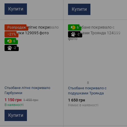
Купити
Купити
Розпродаж
6
−21%
-2
6
-2
8
Стьобане літнє покривало
Стьобане покривало с
Гарбузики
подушками Троянда
1 150 грн
1 650 грн
1 450 грн
В наявності
Немає в наявності
Купити