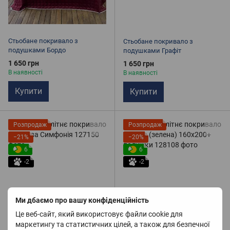
Стьобане покривало з
Стьобане покривало з
подушками Бордо
подушками Графіт
1 650 грн
1 650 грн
В наявності
В наявності
Купити
Купити
Розпродаж
Розпродаж
−21%
−20%
6
6
-2
-2
Ми дбаємо про вашу конфіденційність
Це веб-сайт, який використовує файли cookie для
маркетингу та статистичних цілей, а також для безпечної