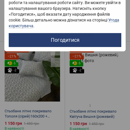
Стьобане літнє покривало
Стьобане літнє покривало
роботи та налаштування роботи сайту. Ви можете увійти в
Квіткова Симфонія
Тополя (зелена) 160х200+
налаштування вашого браузера. Натисніть кнопку
подушки
«Погодитися», щоб вказати дату народження файлів
1 150 грн
1 200 грн
1 450 грн
1 500 грн
В наявності
cookie. Більш детально можна дізнатися на сторінці
Угода
В наявності
користувача
.
Купити
Купити
Погодитися
Розпродаж
Розпродаж
−21%
−21%
6
6
-2
-2
1
Стьобане літнє покривало
Стьобане літнє покривало
Тополя (сірий)160х200 +
Квітуча Вишня (рожевий)
подушки
1 150 грн
1 150 грн
1 450 грн
1 450 грн
В наявності
В наявності