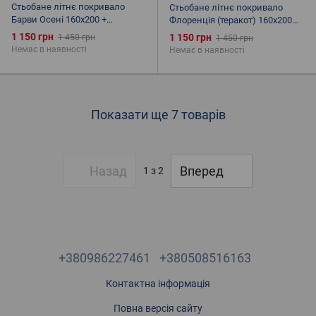
Стьобане літнє покривало
Стьобане літнє покривало
Барви Осені 160х200 +
Флоренція (теракот) 160х200
подушки
+подушки
1 150 грн
1 150 грн
1 450 грн
1 450 грн
Немає в наявності
Немає в наявності
Показати ще 7 товарів
Назад
Вперед
1
з 2
+380986227461
+380508516163
Контактна інформація
Повна версія сайту