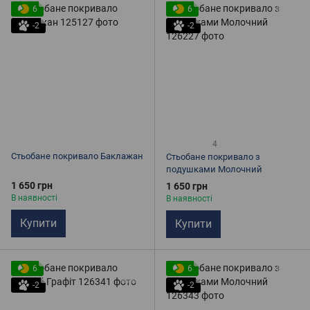
6
6
-2
-2
4
Стьобане покривало Баклажан
Стьобане покривало з
подушками Молочний
1 650 грн
1 650 грн
В наявності
В наявності
Купити
Купити
6
6
-2
-2