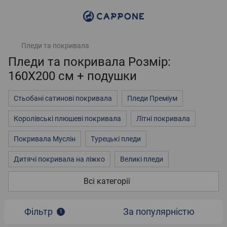
Пледи та покривала
Пледи та покривала Розмір:
160Х200 см + подушки
Стьобані сатинові покривала
Пледи Преміум
Королівські плюшеві покривала
Літні покривала
Покривала Муслін
Турецькі пледи
Дитячі покривала на ліжко
Великі пледи
Покривала на двоспальне ліжко
3д покривала
Всі категорії
Пледи однотонні
Пледи на ліжко
Флісові пледи
Фільтр
За популярністю
1
Плюшеві пледи
Стьобані покривала із мікрофібри