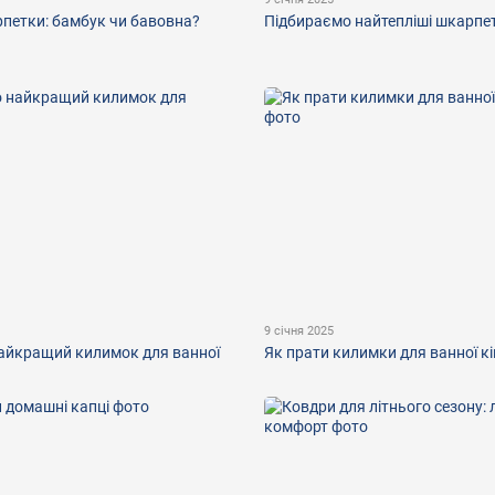
рпетки: бамбук чи бавовна?
Підбираємо найтепліші шкарпе
9 січня 2025
айкращий килимок для ванної
Як прати килимки для ванної к