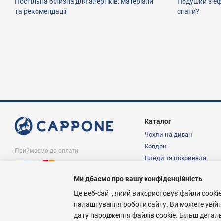
Постільна білизна для алергіків: матеріали
Подушки з ефе
та рекомендації
спати?
Каталог
Чохли на диван
Ковдри
Приймаємо до оплати
Пледи та покривала
Подушки
Ми дбаємо про вашу конфіденційність
Постільна білизна
© Інтернет магазин Cappone.in.ua, 1997-
2026
Це веб-сайт, який використовує файли cookie
налаштування роботи сайту. Ви можете увій
дату народження файлів cookie. Більш детал