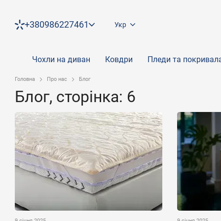
Перейти до основного контенту
+380986227461
Укр
Чохли на диван
Ковдри
Пледи та покривал
Головна
Про нас
Блог
Блог, сторінка: 6
9 січня 2025
9 січня 2025