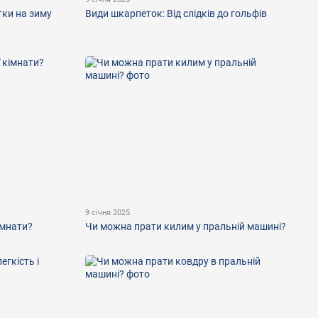
тки на зиму
Види шкарпеток: Від слідків до гольфів
9 січня 2025
імнати?
Чи можна прати килим у пральній машині?