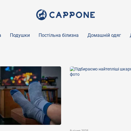
а
Подушки
Постільна білизна
Домашній одяг
9 січня 2025