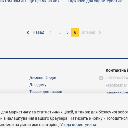
ктом пам'яті - що це і як на них
Підказки для характеристик
Назад
1
...
5
6
Вперед
Контактна 
Домашній одяг
+3809862274
Для дому
+3805085161
Товари для тварин
Передзвонит
Ми в соцмер
Про нас
 для маркетингу та статистичних цілей, а також для безпечної робо
ти в налаштування вашого браузера. Натисніть кнопку «Погодитися
ьно можна дізнатися на сторінці
Угода користувача
.