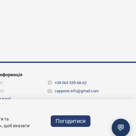
інформація
61
+38 063 539-68-62
63
cappone.info@gmail.com
и вам?
ежах
ти та
Погодитися
💬
», щоб вказати